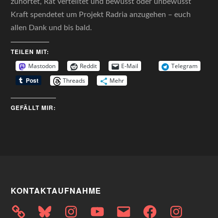
zuhörtet, Rat verteiltet und bewusst oder unbewusst
Kraft spendetet um Projekt Radria anzugehen – euch
allen Dank und bis bald.
TEILEN MIT:
Mastodon
Reddit
E-Mail
Telegram
Threads
Mehr
GEFÄLLT MIR:
KONTAKTAUFNAHME
Bluesky
Instagram
YouTube
E-
Facebook
Instagram
Mail