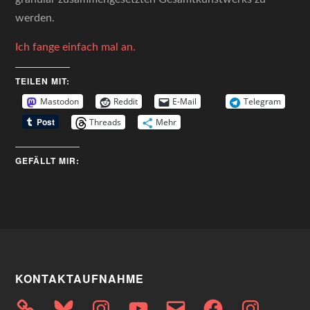
werden.
Ich fange einfach mal an.
TEILEN MIT:
Mastodon
Reddit
E-Mail
Telegram
Threads
Mehr
GEFÄLLT MIR:
KONTAKTAUFNAHME
Bluesky
Instagram
YouTube
E-
Facebook
Instagram