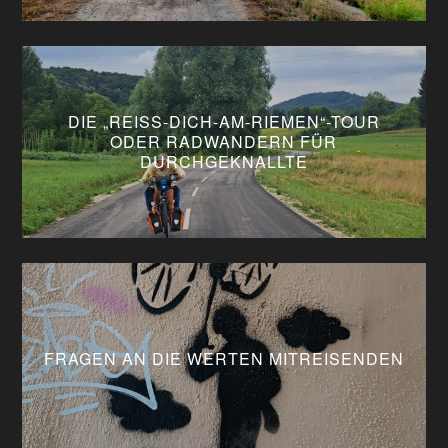
DIE „REISS-DICH-AM-RIEMEN“-TOUR O
DER RADWANDERN FÜR D
URCHGEKNALLTE
FRAGEN AN DIE WERTEN MITREISENDEN