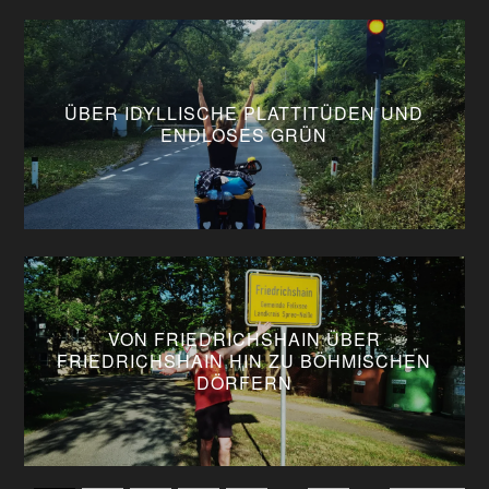
ÜBER IDYLLISCHE PLATTITÜDEN UND
ENDLOSES GRÜN
VON FRIEDRICHSHAIN ÜBER
FRIEDRICHSHAIN HIN ZU BÖHMISCHEN
DÖRFERN