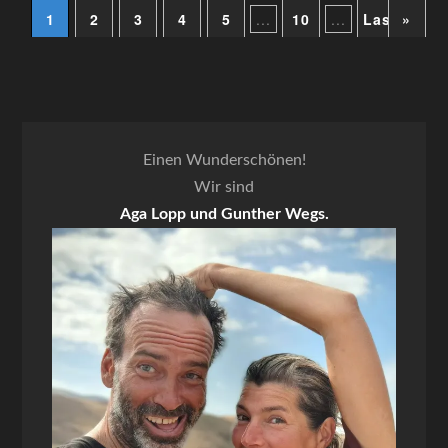
1
2
3
4
5
...
10
...
Last »
»
Einen Wunderschönen!
Wir sind
Aga Lopp und Gunther Wegs.