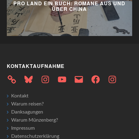
PRO LAND EIN BUCH: ROMANE AUS UND
ÜBER CHINA
KONTAKTAUFNAHME
Bluesky
Instagram
YouTube
E-
Facebook
Instagram
Mail
Kontakt
Warum reisen?
Danksagungen
Warum Münzenberg?
Impressum
Datenschutzerklärung