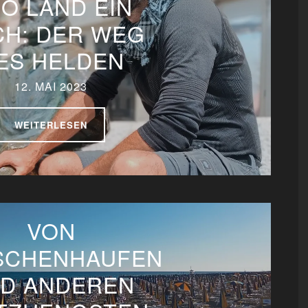
O LAND EIN
CH: DER WEG
ES HELDEN
12. MAI 2023
WEITERLESEN
VON
SCHENHAUFEN
D ANDEREN