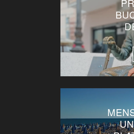
PR
BU
D
MEN
UN