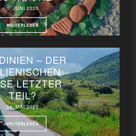
1. JUNI 2023
WEITERLESEN
DINIEN – DER
ALIENISCHEN
ISE LETZTER
TEIL?
24. MAI 2023
WEITERLESEN