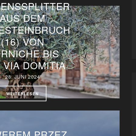
SENSSPLITTER
AUS DEM
SESTEINBRUCH
(16) VON
RNICHE BIS
 VIA DOMITIA
28. JUNI 2024
WEITERLESEN
EREM PRZEZ