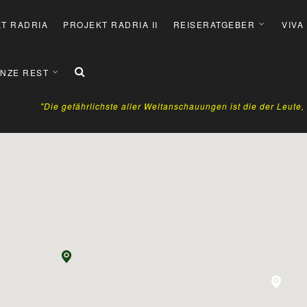
T RADRIA
PROJEKT RADRIA II
REISERATGEBER
VIVA
NZE REST
"Die gefährlichste aller Weltanschauungen ist die der Leute