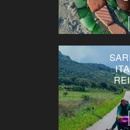
SAR
IT
RE