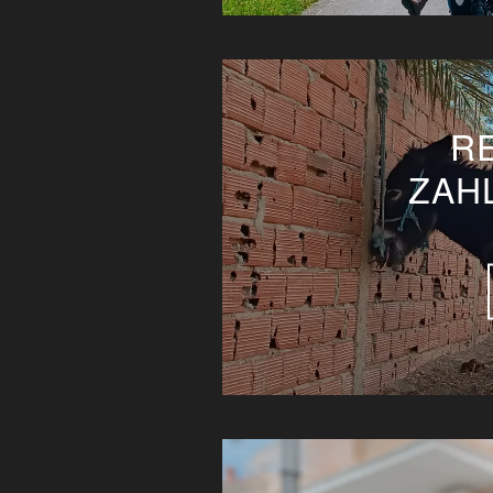
R
ZAHL