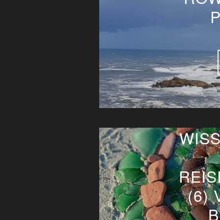
WIS
REI
(6)
B