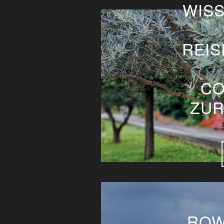
WIS
REI
CO
ZUR
ROW