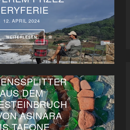
PERYFERIE
12. APRIL 2024
WEITERLESEN
SENSSPLITTER
AUS DEM
SESTEINBRUCH
 VON ASINARA
IS TAFONE