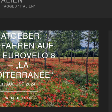
 TAGGED "ITALIEN"
RATGEBER:
FAHREN AUF
 EUROVELO 8
– „LA
ITERRANÉE“
1. AUGUST 2024
WEITERLESEN