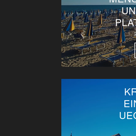
UN
PLA
K
EI
UE