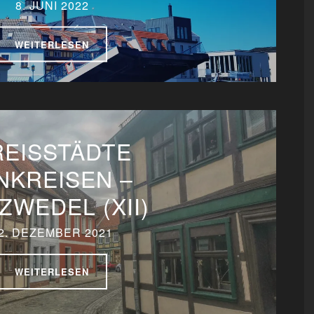
8. JUNI 2022
WEITERLESEN
REISSTÄDTE
NKREISEN –
ZWEDEL (XII)
2. DEZEMBER 2021
WEITERLESEN