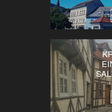
K
EI
SAL
1