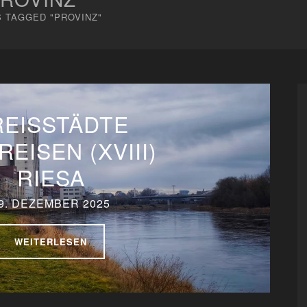
 TAGGED "PROVINZ"
REISSTÄDTE
REISEN (XVIII)
RIESA
9. DEZEMBER 2025
WEITERLESEN