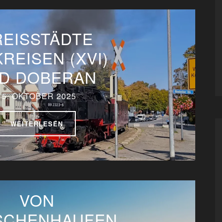
REISSTÄDTE
KREISEN (XVI)
D DOBERAN
15. OKTOBER 2025
WEITERLESEN
VON
SCHENHAUFEN