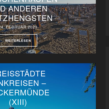
D ANDEREN
TZHENGSTEN
24. FEBRUAR 2023
WEITERLESEN
REISSTÄDTE
NKREISEN –
CKERMÜNDE
(XIII)