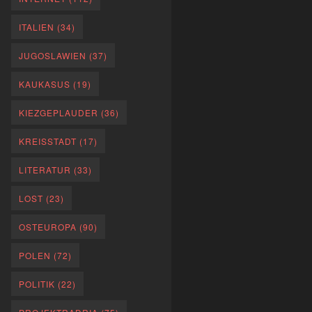
ITALIEN
(34)
JUGOSLAWIEN
(37)
KAUKASUS
(19)
KIEZGEPLAUDER
(36)
KREISSTADT
(17)
LITERATUR
(33)
LOST
(23)
OSTEUROPA
(90)
POLEN
(72)
POLITIK
(22)