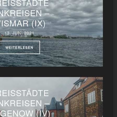
REISSTÄDTE
NKREISEN –
ISMAR (IX)
13. JUNI 2021
WEITERLESEN
REISSTÄDTE
NKREISEN –
GENOW (IV)