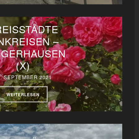
REISSTÄDTE
NKREISEN –
NGERHAUSEN
(X)
2. SEPTEMBER 2021
WEITERLESEN