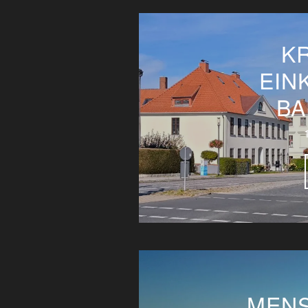
K
EIN
BA
MEN