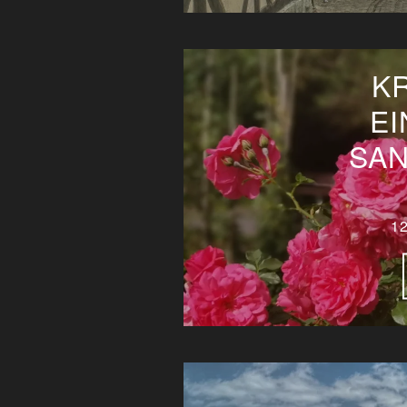
K
EI
SA
1