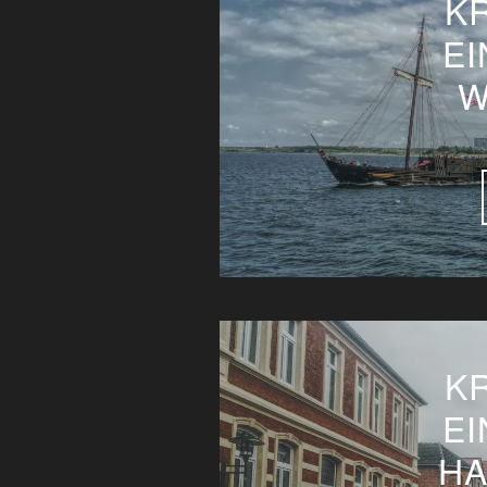
K
EI
W
K
EI
HA