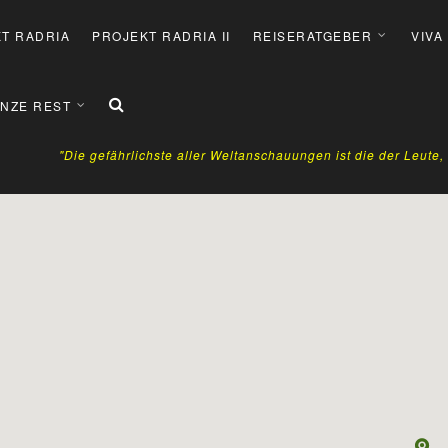
T RADRIA
PROJEKT RADRIA II
REISERATGEBER
VIVA
NZE REST
"Die gefährlichste aller Weltanschauungen ist die der Leute