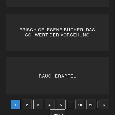
FRISCH GELESENE BÜCHER: DAS
SCHWERT DER VORSEHUNG
RÄUCHERÄPFEL
1
2
3
4
5
...
10
20
...
»
Last »