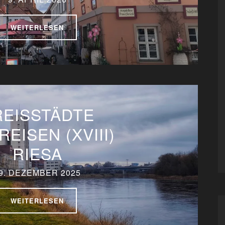
WEITERLESEN
REISSTÄDTE
REISEN (XVIII)
RIESA
9. DEZEMBER 2025
WEITERLESEN