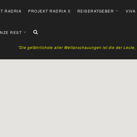
T RADRIA
PROJEKT RADRIA II
REISERATGEBER
VIVA
NZE REST
"Die gefährlichste aller Weltanschauungen ist die der Leute