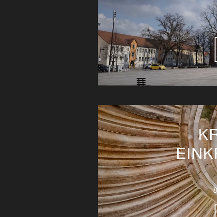
K
EINK