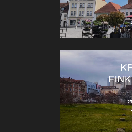
K
EINK
2