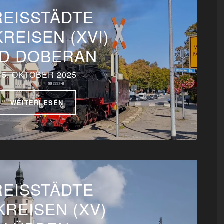
REISSTÄDTE
KREISEN (XVI)
D DOBERAN
15. OKTOBER 2025
WEITERLESEN
REISSTÄDTE
KREISEN (XV)