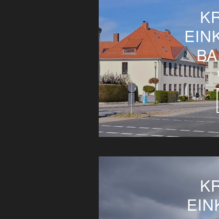
K
EIN
BA
K
EIN