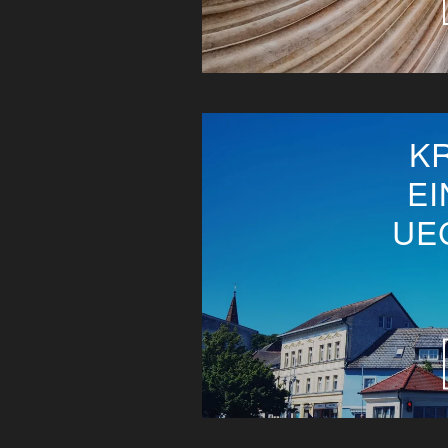
K
EI
UE