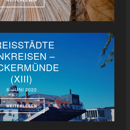
REISSTÄDTE
NKREISEN –
CKERMÜNDE
(XIII)
8. JUNI 2022
WEITERLESEN