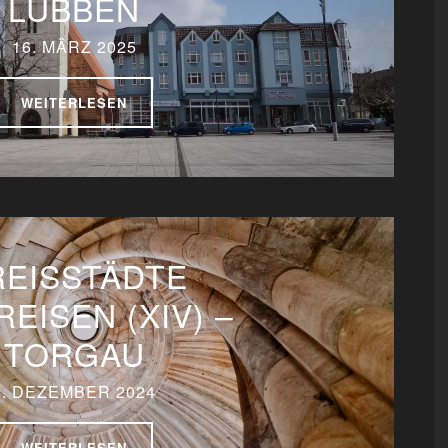
LÜBBEN
16. MÄRZ 2025
WEITERLESEN
REISSTÄDTE
REISEN (XIV) –
TORGAU
8. DEZEMBER 2024
WEITERLESEN