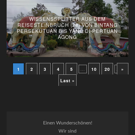
WISSENSSPLITTER AUS DEM
REISESTEINBRUCH (28) VON BINTANG
PERSEKUTUAN BIS YANG DI-PERTUAN
AGONG
1
2
3
4
5
...
10
20
...
»
Last »
Einen Wunderschönen!
Wir sind