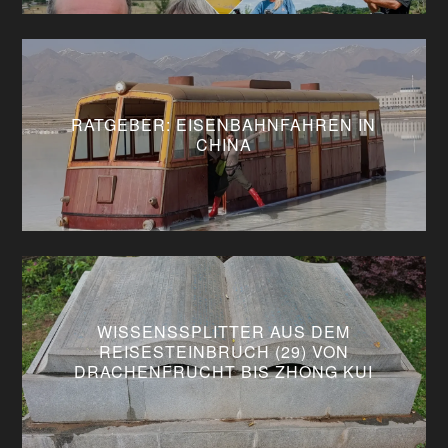
RATGEBER: EISENBAHNFAHREN IN
CHINA
WISSENSSPLITTER AUS DEM
REISESTEINBRUCH (29) VON
DRACHENFRUCHT BIS ZHONG KUI