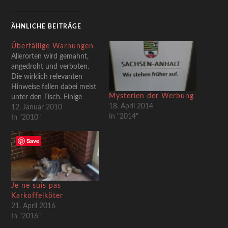
ÄHNLICHE BEITRÄGE
Überfällige Warnungen
Allerorten wird gemahnt,
angedroht und verboten.
Die wirklich relevanten
Hinweise fallen dabei meist
Mysterien der Werbung
unter den Tisch. Einige
18. April 2014
umtriebige Vorschläge,
12. Januar 2010
In "2014"
welche diesem Missstand
In "2010"
furchtlos entgegentreten,
finden sich auf rebelart.net.
Save
Danke hierfür!
Je ne suis pas
Karkoffelköter
21. April 2016
In "2016"