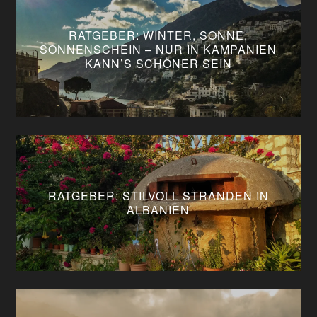
RATGEBER: WINTER, SONNE,
SONNENSCHEIN – NUR IN KAMPANIEN
KANN’S SCHÖNER SEIN
RATGEBER: STILVOLL STRANDEN IN
ALBANIEN