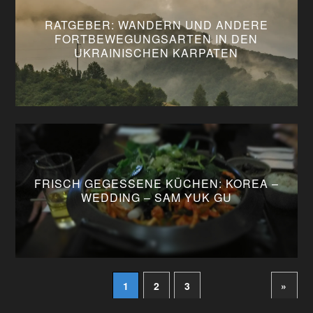
RATGEBER: WANDERN UND ANDERE
FORTBEWEGUNGSARTEN IN DEN
UKRAINISCHEN KARPATEN
FRISCH GEGESSENE KÜCHEN: KOREA –
WEDDING – SAM YUK GU
1
2
3
»