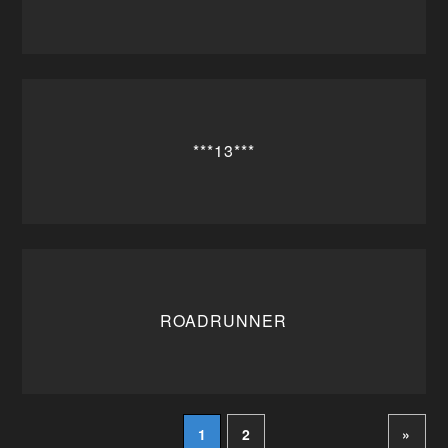
***13***
ROADRUNNER
1
2
»