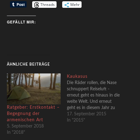
Threads
Mehr
GEFÄLLT MIR:
ÄHNLICHE BEITRÄGE
Kaukasus
Die Räder rollen, die Nase
schnuppert Reiseluft -
erneut geht es hinaus in die
weite Welt. Und erneut
Ratgeber: Erstkontakt –
geht es in diesem Jahr zu
Begegnung der
nichts geringerem als der
17. September 2015
armenischen Art
Erfüllung eines
In "2015"
5. September 2018
Kindheittraums. Nach
In "2018"
Odessa und Kiew nun also
der Kaukasus, genauer