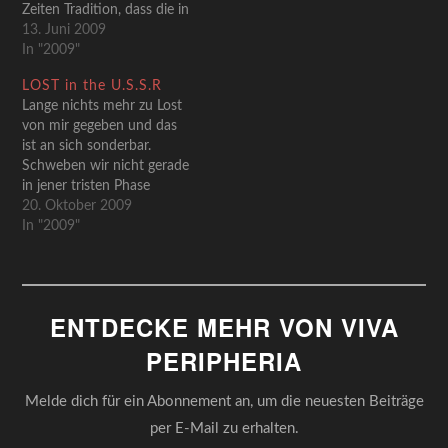
Zeiten Tradition, dass die in
den längsten Tagen des
13. Juni 2009
Jahres im medialen Sinne
In "2009"
Ruhe einkehrt. Das
LOST in the U.S.S.R
Fernsehen verschnauft von
Lange nichts mehr zu Lost
den irren Qualitätssprüngen
von mir gegeben und das
der vergangenen Monate,
ist an sich sonderbar.
König Fußball gibt außer
Schweben wir nicht gerade
dem einen oder anderen
in jener tristen Phase
Transfer zwischendurch
zwischen dem Hochgenuss,
20. Oktober 2009
und…
die letzte Staffel vor kurzem
In "2009"
auf deutsch gesehen zu
haben und der
unbezwingbaren Vorfreude,
bald wieder (ABC legt sich
ENTDECKE MEHR VON VIVA
mit einem "early 2010" da
nicht…
PERIPHERIA
Melde dich für ein Abonnement an, um die neuesten Beiträge
per E-Mail zu erhalten.