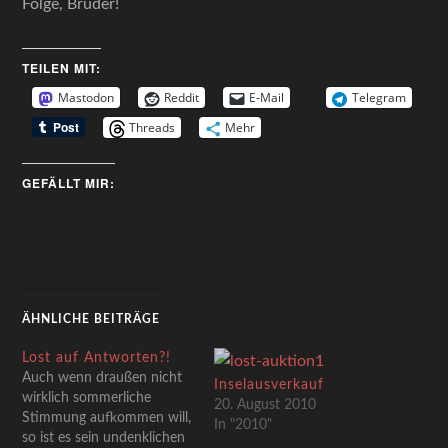
Folge, Bruder!
TEILEN MIT:
Mastodon
Reddit
E-Mail
Telegram
Threads
Mehr
GEFÄLLT MIR:
ÄHNLICHE BEITRÄGE
Lost auf Antworten?!
Auch wenn draußen nicht
Inselausverkauf
wirklich sommerliche
20. August 2010
Stimmung aufkommen will,
In "2010"
so ist es sein undenklichen