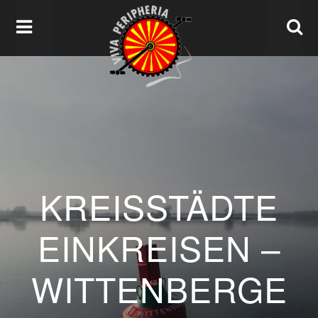
KREISSTÄDTE
EINKREISEN –
WITTENBERGE