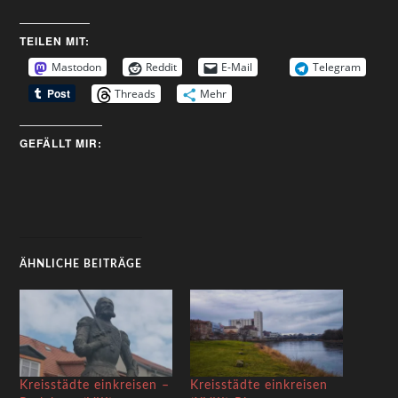
TEILEN MIT:
Mastodon
Reddit
E-Mail
Telegram
Threads
Mehr
GEFÄLLT MIR:
ÄHNLICHE BEITRÄGE
Kreisstädte einkreisen –
Kreisstädte einkreisen