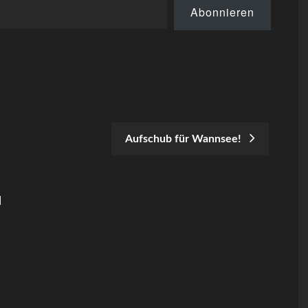
dann der Marschbefehl…
Abonnieren
Aufschub für Wannsee!
N