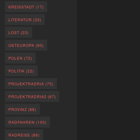
KREISSTADT
(17)
LITERATUR
(33)
LOST
(23)
OSTEUROPA
(90)
POLEN
(72)
POLITIK
(22)
PROJEKTRADRIA
(75)
PROJEKTRADRIA2
(67)
PROVINZ
(88)
RADFAHREN
(100)
RADREISE
(86)