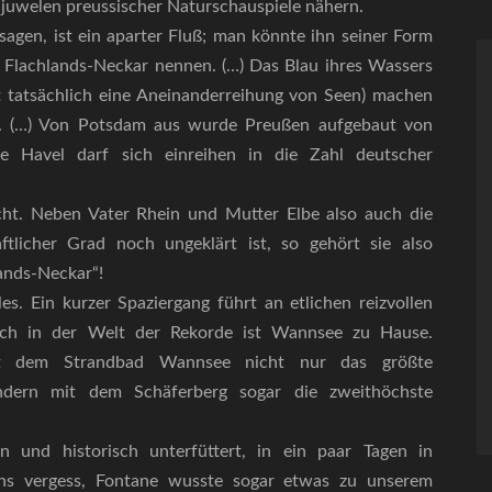
njuwelen preussischer Naturschauspiele nähern.
sagen, ist ein aparter Fluß; man könnte ihn seiner Form
Flachlands-Neckar nennen. (…) Das Blau ihres Wassers
st tatsächlich eine Aneinanderreihung von Seen) machen
m. (…) Von Potsdam aus wurde Preußen aufgebaut von
ie Havel darf sich einreihen in die Zahl deutscher
ht. Neben Vater Rhein und Mutter Elbe also auch die
tlicher Grad noch ungeklärt ist, so gehört sie also
ands-Neckar“!
es. Ein kurzer Spaziergang führt an etlichen reizvollen
uch in der Welt der Rekorde ist Wannsee zu Hause.
mit dem Strandbad Wannsee nicht nur das größte
ndern mit dem Schäferberg sogar die zweithöchste
n und historisch unterfüttert, in ein paar Tagen in
hs vergess, Fontane wusste sogar etwas zu unserem