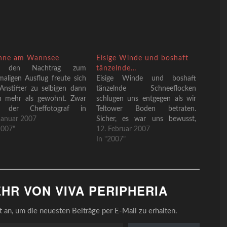
ne am Wannsee
Eisige Winde und boshaft
f den Nachtrag zum
tänzelnde…
maligen Ausflug freute sich
Eisige Winde und boshaft
Anstifter zu selbigen dann
tänzelnde Schneeflocken
h mehr als gewohnt. Zwar
schlugen uns entgegen als wir
 der Cheffotograf in
Teltower Boden betraten.
istischer Mission anderweitig
Januar 2007
Sicher, es war uns bewusst,
erwegs (wie man an den
2007"
dass nach den Filetstücken
12. Februar 2007
chfolgenden Bildern
Wannsee und Potsdam nun
In "2007"
chwer erkennen kann) doch
wieder ernsthafter
onsten war es ein rundum
Peripheriealltag auf uns
ungener Sonnabend.Es
zukommen würde, aber dies
gann schon mit den
schmeckte dann doch
HR VON VIVA PERIPHERIA
orologisch-mystischen
entbehrungsreicher als
eitumständen, die…
erwartet. Nach ersten
zögerlichen
an, um die neuesten Beiträge per E-Mail zu erhalten.
Desertionsversuchen wurde