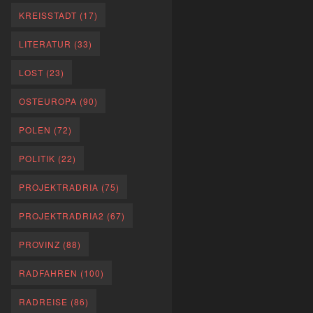
KREISSTADT
(17)
LITERATUR
(33)
LOST
(23)
OSTEUROPA
(90)
POLEN
(72)
POLITIK
(22)
PROJEKTRADRIA
(75)
PROJEKTRADRIA2
(67)
PROVINZ
(88)
RADFAHREN
(100)
RADREISE
(86)