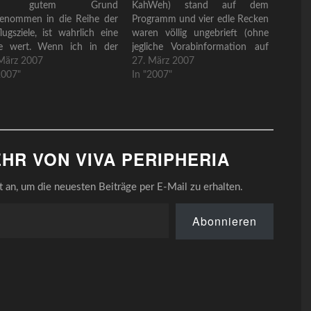
s gutem Grund
KahWeh) stand auf dem
genommen in die Reihe der
Programm und vier edle Recken
lugsziele, ist wahrlich eine
waren völlig ungebrieft (ohne
se wert. Wenn ich in der
jegliche Vorabinformation auf
angenheit so manch bizarre
März 2007
ihrem Lieblingsblog) erschienen
27. März 2007
f anpries und euch damit
2007"
um eine weitere S-Bahn-
In "2007"
 Brandenbugischen einen weiteren bunten Nachmittag zu entreißen.
euren Stuben locken wollte,
Endstation zu entdecken. Keine
er Hedonismus strahlt uns von diesem Bild entgegen. Die Spannung ist
ann ic diesmal mit Kenntnis
Zeit für diesen Service. Schade,
 Erfahrung auftrumpfen.
denn sonst wäre mir diese tolle
te es nicht hageln und…
Aktion nie und nimmer
entgangen. Schnurstracks
HR VON VIVA PERIPHERIA
nahmen wir unseren Weg hin…
an, um die neuesten Beiträge per E-Mail zu erhalten.
Abonnieren