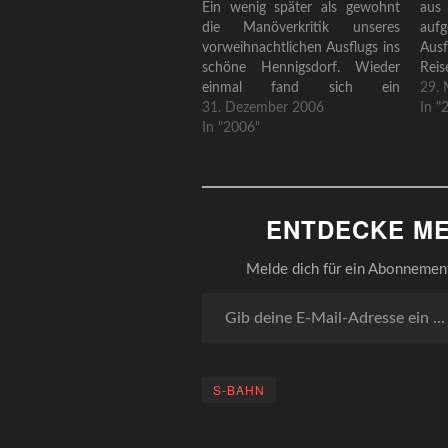
Ein wenig später als gewohnt
au
die Manöverkritik unseres
auf
vorweihnachtlichen Ausflugs ins
Ausf
schöne Hennigsdorf. Wieder
Rei
einmal fand sich ein
Verg
29. 
wissbegieriges Häuflein
31. Dezember 2006
Kaf
In "
unverbesserlicher Peripheriker um dem
In "2006"
aus 
Entschlossener Sanftmut wie entfesselt
so k
greifbar, der Aktionismus kaum
und
noch zu bändigen - so sehen sie
Soll
aus die Kämpfer für ein
ENTDECKE ME
Brandenburg mit menschlichem
Antlitz! Hennigsdorf offenbarte
sich bereits nach den ersten
Melde dich für ein Abonnement 
Blicken…
Gib deine E-Mail-Adresse ein ...
S-BAHN