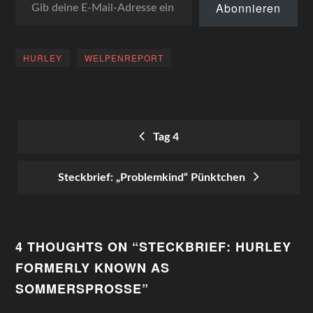
16.1.Geburtsgewicht
Abonnieren
versiebenfacht am
19.1.Geburtsgewicht
verachtfacht am…
HURLEY
WELPENREPORT
Tag 4
POST
Steckbrief: „Problemkind“ Pünktchen
NAVIGATION
4 THOUGHTS ON “
STECKBRIEF: HURLEY
FORMERLY KNOWN AS
SOMMERSPROSSE
”