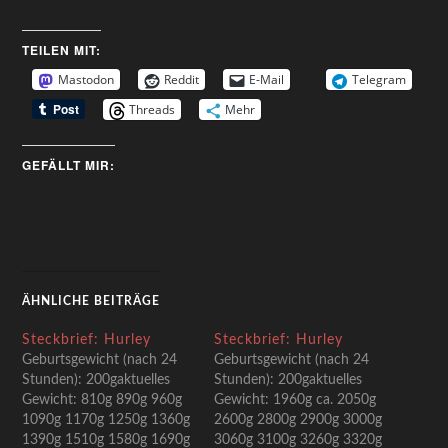
TEILEN MIT:
Mastodon
Reddit
E-Mail
Telegram
Threads
Mehr
GEFÄLLT MIR:
ÄHNLICHE BEITRÄGE
Steckbrief: Hurley
Steckbrief: Hurley
Geburtsgewicht (nach 24
Geburtsgewicht (nach 24
Stunden): 200gaktuelles
Stunden): 200gaktuelles
Gewicht: 810g 890g 960g
Gewicht: 1960g ca. 2050g
1090g 1170g 1250g 1360g
2600g 2800g 2900g 3000g
1390g 1510g 1580g 1690g
3060g 3100g 3260g 3320g