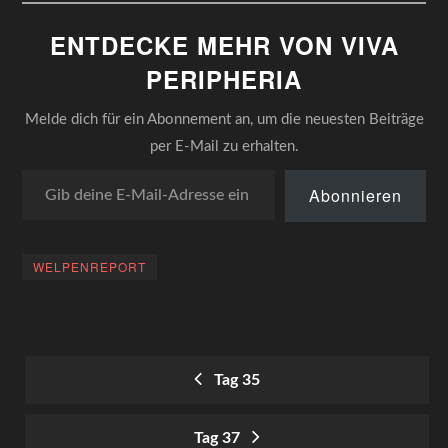
Herzen nicht gar so
deutlich überquellen. Die
ENTDECKE MEHR VON VIVA
legere Absage wegen eines
bescheidenen
PERIPHERIA
Appartements in der
Dolomitenstraße kommt…
Melde dich für ein Abonnement an, um die neuesten Beiträge
per E-Mail zu erhalten.
Gib deine E-Mail-Adresse ein ...
Abonnieren
WELPENREPORT
Tag 35
POST
Tag 37