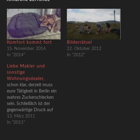
Komfort kommt fort
Bilderrätsel
15. November 2014
22. Oktober 2012
In "2014"
In "2012"
Liebe Makler und
sonstige
Wohnungsdealer,
schon klar, derzeit muss
eure Tätigkeit in Berlin ein
wahres Zuckerschlecken
sein. Schließlich ist der
gegenwärtige Druck auf
dem Wohnungsmarkt
13. März 2011
(“Wer umzieht , hat
In "2011"
verloren!”) euer Gewinn.
Doch lasst die Gier in euren