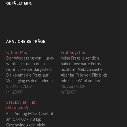
GEFÄLLT MIR:
ÄHNLICHE BEITRÄGE
O Fibi Mio
Frühlingsfibi
Der Werdegang von Hurley
Keine Frage, eigentlich
wurde hier dann doch
haben unscharfe Fotos
recht lückenlos dargestellt.
nichts im Netz zu suchen.
Da kommt die Frage auf:
Aber im Falle von Fibi blieb
Wie erging es den anderen
mir keine Wahl um ihre
beiden bis jetzt? Wie
25. März 2009
hervorstechende
18. April 2009
bekam ihnen ihr erster
In "2009"
Eigenschaft zu
In "2009"
Monat auf eigenen Füßen?
demonstrieren - unfassbare
Steckbrief: Fibi
Da nicht nur ich, sondern
Schnelligkeit!Gestern
(Maulwurf)
auch Mio und Fibi heute im
gönnte ich mir mal wieder
Fibi, Anfang März. Gewicht
alten Aufzuchtheim zu Gast
einen Besuch auf der
am 17.4.09 - 7,8 kg;
waren, kam…
ewigen Baustelle, die nun
Geschwindigkeit: nicht
schon seit geraumer Zeit