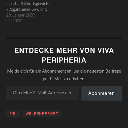
messbar!Geburtsgewicht:
der Tummelplatz von Fibi…
220gaktuelles Gewicht:
1510g 1600g 1630g 1680g
28. Januar 2009
1740g 1820g 1840g 1930g
In "2009"
2020g 2300g 2400g 2500g
2540g 2700g 2720g 2820g
2900g 3000g 3100g 3180g
3300g 3360g 3480g 3580g
ENTDECKE MEHR VON VIVA
3620g 3700g 3900g 4000g
4070gtägliche
PERIPHERIA
Gewichtszunahme
(Durchschnitt nach einer
Melde dich für ein Abonnement an, um die neuesten Beiträge
Woche): 27,1gim ersten…
per E-Mail zu erhalten.
Gib deine E-Mail-Adresse ein ...
Abonnieren
FIBI
WELPENREPORT