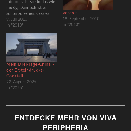
Internets ist so sinnlos wie
müßig. Dennoch ist es
Vercolt
schön zu sehen, dass es
18. September 2010
neben den üblichen
9. Juli 2010
In "2010"
gefilterten Reizthemen
In "2010"
mählich auch Aktivität auf
Feldern gibt, die, wenn
denn durchaus
überlegenswert wären. Per
nerdcore erfuhr ich soeben
von einem Blocker für
Mein Drei-Tage-China –
religiöse…
der Ersteindrucks-
Cocktail
22. August 2025
In "2025"
ENTDECKE MEHR VON VIVA
PERIPHERIA