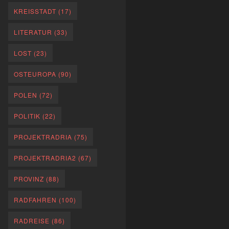
KREISSTADT
(17)
LITERATUR
(33)
LOST
(23)
OSTEUROPA
(90)
POLEN
(72)
POLITIK
(22)
PROJEKTRADRIA
(75)
PROJEKTRADRIA2
(67)
PROVINZ
(88)
RADFAHREN
(100)
RADREISE
(86)