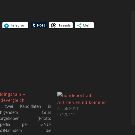
Telegram
Threads
Mehr
dingshain –
devergleich
Auf den Hund kommen
 zwei Kandidaten in
6. Juli 2011
ruhigendem Grün
In "2011"
rvorgehoben (Photo:
kipedia per GNU-
zenz)Nachdem die