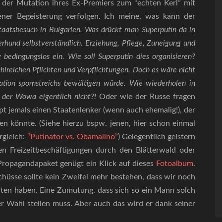
, der Mutation ihres Ex-Premiers zum “echten Kerl” mit
er Begeisterung verfolgen. Ich meine, was kann der
taatsbesuch in Bulgarien. Was drückt man Superputin da in
rhund selbstverständlich. Erziehung, Pflege, Zuneigung und
 bedingungslos ein. Wie soll Superputin dies organisieren?
lreichen Pflichten und Verpflichtungen. Doch es wäre nicht
ation spornstreichs bewältigen würde. Wie wiederholen in
 der Wowa eigentlich nicht?!
Oder wie der Russe fragen
 jemals einen Staatenlenker (wenn auch ehemalig!), der
n könnte. (Siehe hierzu bspw. jenen, hier schon einmal
rgleich:
“Putinator vs. Obamalino”
) Gelegentlich geistern
en Freizeitbeschäftigungen durch den Blätterwald oder
Propagandapaket genügt ein Klick auf dieses
Fotoalbum
.
hüsse sollte kein Zweifel mehr bestehen, dass wir noch
en haben. Eine Zumutung, dass sich so ein Mann solch
 Wahl stellen muss. Aber auch das wird er dank seiner