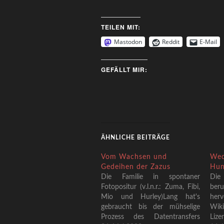
TEILEN MIT:
Mastodon
Reddit
E-Mail
GEFÄLLT MIR:
ÄHNLICHE BEITRÄGE
Vom Wachsen und
Wed
Gedeihen der Zazus
Hun
Die Familie in spontaner
Die
Fotopositur (v.l.n.r.: Zuma, Fibi,
be
Mio und Hurley)Lang hat's
he
gebraucht bis der mühselige
Wi
Prozess des Datentransfers
Li