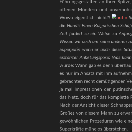
Führungsgestalten an ihrer Spitze
offenen Mündern und unverhohlen
Wowa eigentlich nicht?!
S
die Hand?! Einen Bulgarischen Schäfe
Zeit fordert so ein Welpe zu Anfang
Wissen wir doch um seine anderen zah
Superputin wenn er auch diese Situ
erstarrter Anbetungspose: Was kann
würde: Wann gab es denn überhaupt
es nur im Ansatz mit ihm aufnehme
gebrachten recht demütigenden Ve
ja mal Impressionen der putinsch
das Netz, doch für das komplette 
Nach der Ansicht dieser Schnappsc
Großes von diesem Mann zu erwart
gewöhnlichen Prozeduren wie einer
Superkräfte mühelos überstehen.