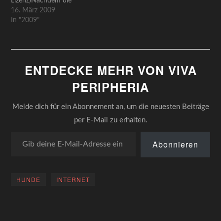
Lizenz)Nachdem die
Vorstellungsrunde hinter
16. März 2009
uns liegt und das Plebiszit
In "2009"
hinsichtlich des
Bekanntheitgrads eine
recht eindeutige Meinung
erbracht hat, ist es an der
ENTDECKE MEHR VON VIVA
Zeit zm eigentlichen Thema
zu kommen und uns dem
PERIPHERIA
großen Kiezvergleich
anzunehmen. Hierfür
Melde dich für ein Abonnement an, um die neuesten Beiträge
wollen wir in der
kommenden…
per E-Mail zu erhalten.
Gib deine E-Mail-Adresse ein ...
Abonnieren
HUNDE
INTERNET