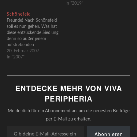
In "2019"
immer wieder auf's Neue:
"Wer hätte das gedacht?!"
Schönefeld
Freunde! Nach Schönefeld
soll es nun gehen. Was hat
diese entzückende Siedlung
denn so außer jenem
aufstrebenden
Großflughafen, der von so
20. Februar 2007
vielen Menschen aufs
In "2007"
Übelste diskriminiert wird
(wir berichteten), noch so
zu bieten. Nun ja, zunächst
einmal ein großartiges
ENTDECKE MEHR VON VIVA
Wappen! Und nicht nur
das. Endlich auch einmal
PERIPHERIA
eine Erklärung dazu…
Melde dich für ein Abonnement an, um die neuesten Beiträge
per E-Mail zu erhalten.
Gib deine E-Mail-Adresse ein ...
Abonnieren