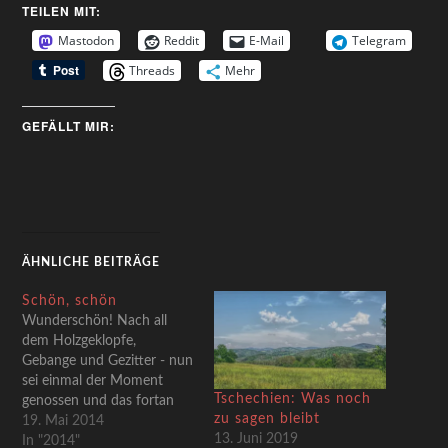
TEILEN MIT:
Mastodon
Reddit
E-Mail
Telegram
Threads
Mehr
GEFÄLLT MIR:
ÄHNLICHE BEITRÄGE
Schön, schön
Wunderschön! Nach all
dem Holzgeklopfe,
Gebange und Gezitter - nun
sei einmal der Moment
Tschechien: Was noch
genossen und das fortan
zu sagen bleibt
sooft wie möglich. Und ich
19. Mai 2014
13. Juni 2019
wiederhole mich gern und
In "2014"