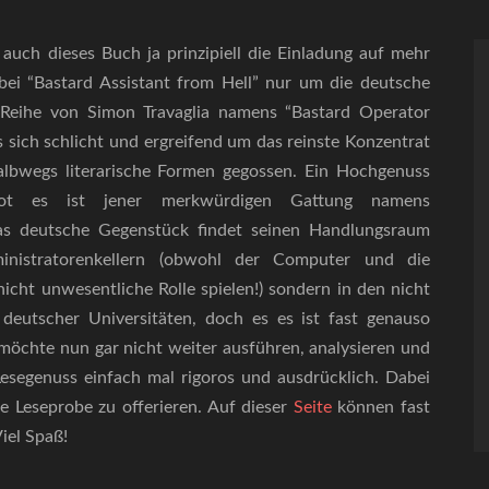
uch dieses Buch ja prinzipiell die Einladung auf mehr
 bei “Bastard Assistant from Hell” nur um die deutsche
 Reihe von Simon Travaglia namens “Bastard Operator
es sich schlicht und ergreifend um das reinste Konzentrat
halbwegs literarische Formen gegossen. Ein Hochgenuss
rot es ist jener merkwürdigen Gattung namens
s deutsche Gegenstück findet seinen Handlungsraum
nistratorenkellern (obwohl der Computer und die
icht unwesentliche Rolle spielen!) sondern in den nicht
deutscher Universitäten, doch es es ist fast genauso
möchte nun gar nicht weiter ausführen, analysieren und
esegenuss einfach mal rigoros und ausdrücklich. Dabei
ne Leseprobe zu offerieren. Auf dieser
Seite
können fast
iel Spaß!