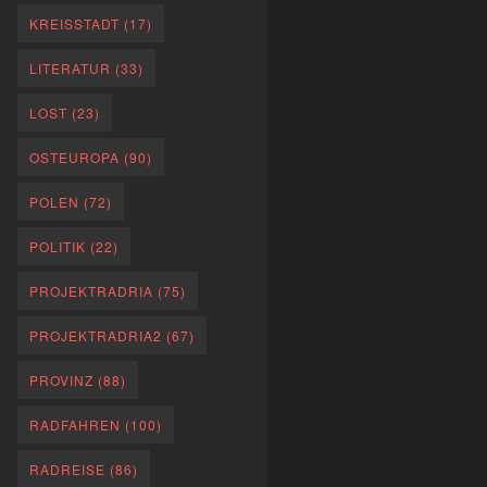
KREISSTADT
(17)
LITERATUR
(33)
LOST
(23)
OSTEUROPA
(90)
POLEN
(72)
POLITIK
(22)
PROJEKTRADRIA
(75)
PROJEKTRADRIA2
(67)
PROVINZ
(88)
RADFAHREN
(100)
RADREISE
(86)