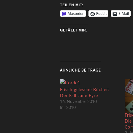
TEILEN MIT:
Mastodon
Reddit
E-Mail
GEFÄLLT MIR:
ÄHNLICHE BEITRÄGE
Frisch gelesene Bücher:
Der Fall Jane Eyre
16. November 2010
In "2010"
Fri
Die
Com