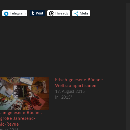
Telegram
Threads
Mehr
Frisch gelesene Bücher:
Weltraumpartisanen
17. August 2015
In "2015"
sche gelesene Bücher:
 große Jahresend-
ic-Revue