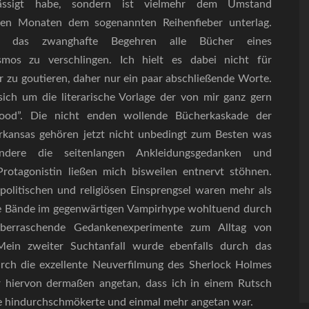
chlässigt habe, sondern ist vielmehr dem Umstand
zten Monaten dem sogenannten Reihenfieber unterlag.
 das zwanghafte Begehren alle Bücher eines
mos zu verschlingen. Ich hielt es dabei nicht für
er zu goutieren, daher nur ein paar abschließende Worte.
sich um die literarische Vorlage der von mir ganz gern
lood”. Die nicht enden wollende Bücherkaskade der
rkansas gehören jetzt nicht unbedingt zum Besten was
ndere die seitenlangen Ankleidungsgedanken und
rotagonistin ließen mich bisweilen entnervt stöhnen.
politischen und religiösen Einsprengsel waren mehr als
se Bände im gegenwärtigen Vampirhype wohltuend durch
 überraschende Gedankenexperimente zum Alltag von
Mein zweiter Suchtanfall wurde ebenfalls durch das
rch die exzellente Neuverfilmung des Sherlock Holmes
r hiervon dermaßen angetan, dass ich in einem Rutsch
e hindurchschmökerte und einmal mehr angetan war.