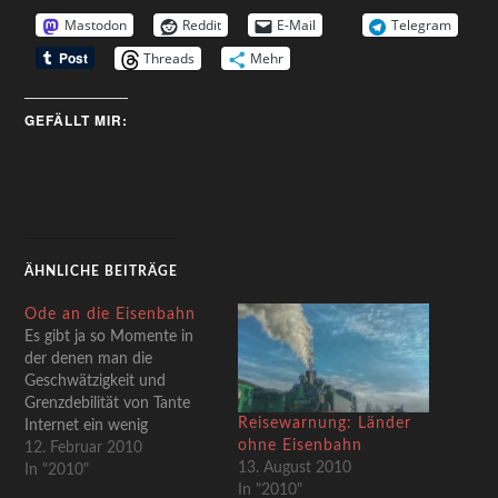
Mastodon
Reddit
E-Mail
Telegram
Threads
Mehr
GEFÄLLT MIR:
ÄHNLICHE BEITRÄGE
Ode an die Eisenbahn
Es gibt ja so Momente in
der denen man die
Geschwätzigkeit und
Grenzdebilität von Tante
Reisewarnung: Länder
Internet ein wenig
ohne Eisenbahn
bedenklich findet. Ganz im
12. Februar 2010
13. August 2010
Sinne des Leitsatzes dieses
In "2010"
In "2010"
Blogs, dass alles Vor- und