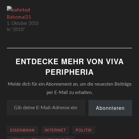
Nachteile habe, erscheint
die neugewonne Freiheit,
das eigene Wort ohne viel
Bahnmal21
Mühe weltweit publizieren
1. Oktober 2010
können, bisweilen als nicht
In "2010"
rundweg…
ENTDECKE MEHR VON VIVA
PERIPHERIA
Melde dich für ein Abonnement an, um die neuesten Beiträge
per E-Mail zu erhalten.
Gib deine E-Mail-Adresse ein ...
Abonnieren
EISENBAHN
INTERNET
POLITIK