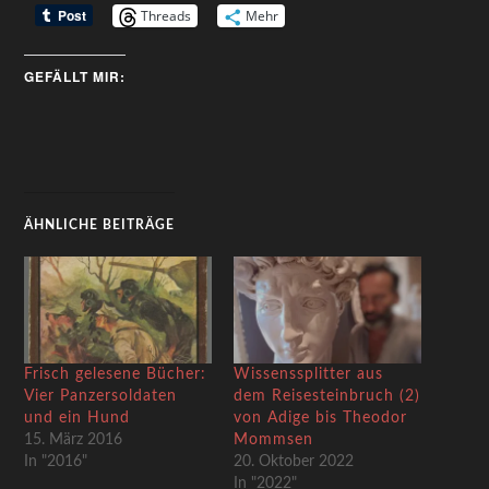
Threads
Mehr
GEFÄLLT MIR:
ÄHNLICHE BEITRÄGE
Frisch gelesene Bücher:
Wissenssplitter aus
Vier Panzersoldaten
dem Reisesteinbruch (2)
und ein Hund
von Adige bis Theodor
15. März 2016
Mommsen
In "2016"
20. Oktober 2022
In "2022"