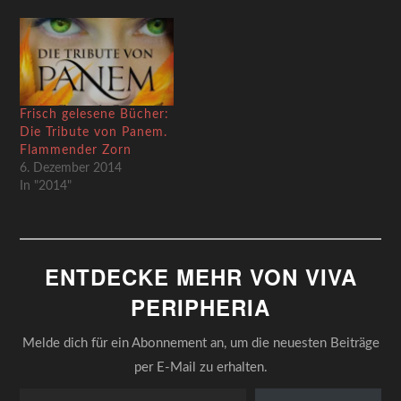
Darbietungen, bei denen
man sich immer fragt, wer
zu so etwas hingeht. Nun,
in diesem Fälle auch ich.
Aber ich habe als heillos
abhängiger Tempelhöfling
Frisch gelesene Bücher:
da ja kaum eine Wahl.…
Die Tribute von Panem.
Flammender Zorn
6. Dezember 2014
In "2014"
ENTDECKE MEHR VON VIVA
PERIPHERIA
Melde dich für ein Abonnement an, um die neuesten Beiträge
per E-Mail zu erhalten.
Gib deine E-Mail-Adresse ein ...