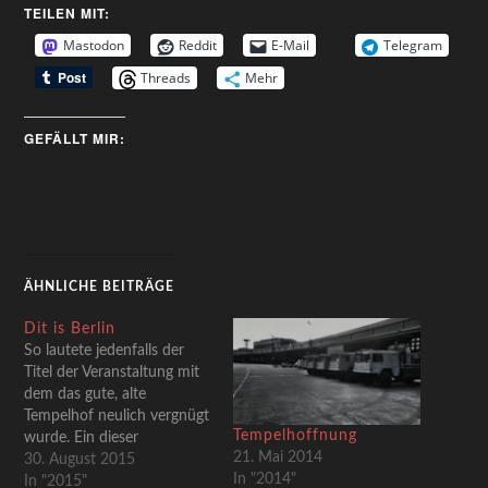
TEILEN MIT:
Mastodon
Reddit
E-Mail
Telegram
Threads
Mehr
GEFÄLLT MIR:
ÄHNLICHE BEITRÄGE
Dit is Berlin
So lautete jedenfalls der
Titel der Veranstaltung mit
dem das gute, alte
Tempelhof neulich vergnügt
Tempelhoffnung
wurde. Ein dieser
21. Mai 2014
revuehaften,
30. August 2015
In "2014"
effekthascherischen
In "2015"