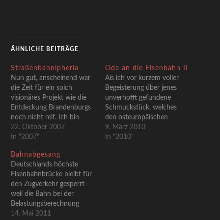
ÄHNLICHE BEITRÄGE
Straßenbahnipheria
Ode an die Eisenbahn II
Nun gut, anscheinend war
Als ich vor kurzem voller
die Zeit für ein solch
Begeisterung über jenes
visionäres Projekt wie die
unverhofft gefundene
Entdeckung Brandenburgs
Schmuckstück, welches
noch nicht reif. Ich bin
den osteuropäischen
bereit dies zuzugeben. In
22. Oktober 2007
Eisenbahnen gewidmet war,
9. März 2010
den Schdrasenbahnen
In "2007"
berichtete, war mir
In "2010"
Dresdens wurde daher ein
irgendwie klar, dass eine
Bahnabgesang
neuer Plan geboren. Die
solche Leidenschaft in den
Deutschlands höchste
Endhaltestellen der Berliner
Weiten des Netzes nicht
Eisenbahnbrücke bleibt für
Straßenbahn! Das sollte
singulär vor sich hin
den Zugverkehr gesperrt -
doch machbar sein. Es
lungern wird. Und wenig
weil die Bahn bei der
bieten sich hier gleich eine
später stolperte ich über
Belastungsberechnung
Vielzahl…
einen virtuellen
eines vergessen hat: die
14. Mai 2011
Eisenbahnschrein, der mich