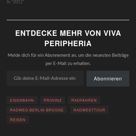
Passagiere. Nur das
In "2011"
förmlich…
Leergewicht der Züge
wurde berücksichtigt. Es
war einmal 'ne Bahn aus
Eisendie war ganz prächtig
ENTDECKE MEHR VON VIVA
zum Verreisen.Sie fuhr von
A nach B, auch nach C
PERIPHERIA
oder gar Dund…
Melde dich für ein Abonnement an, um die neuesten Beiträge
per E-Mail zu erhalten.
Gib deine E-Mail-Adresse ein ...
Abonnieren
EISENBAHN
PROVINZ
RADFAHREN
RADWEG BERLIN-BRÜGGE
RADWESTTOUR
REISEN