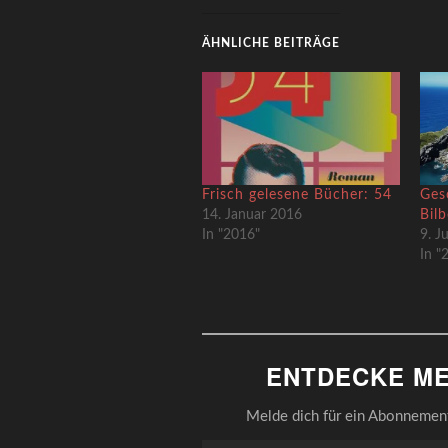
ÄHNLICHE BEITRÄGE
Frisch gelesene Bücher: 54
Ges
14. Januar 2016
Bil
In "2016"
9. J
In "
ENTDECKE ME
Melde dich für ein Abonnement 
Gib deine E-Mail-Adresse ein ...