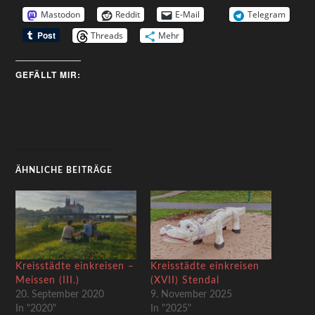
Mastodon
Reddit
E-Mail
Telegram
Threads
Mehr
GEFÄLLT MIR:
ÄHNLICHE BEITRÄGE
Kreisstädte einkreisen –
Kreisstädte einkreisen
Meissen (III.)
(XVII) Stendal
20. September 2020
9. November 2025
In "2020"
In "2025"