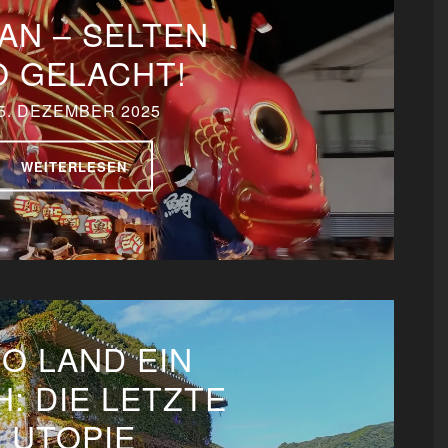
AN – SELTEN
O GELACHT!
5. DEZEMBER 2025
WEITERLESEN
O LAND EIN
: DIE LETZTE
UTOPIE