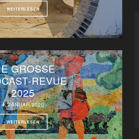
WEITERLESEN
IE GROSSE P
AST-REVUE 2
025
4. JANUAR 2026
WEITERLESEN