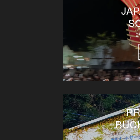
JAP
S
2
PR
BUCH