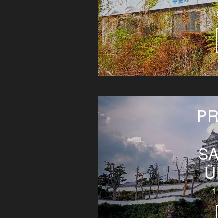
1
PR
S
Ü
1