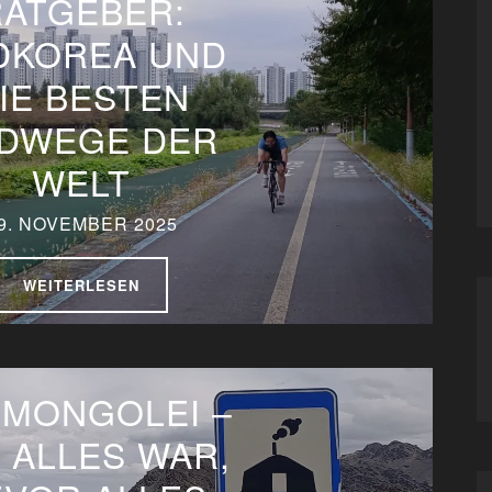
RATGEBER:
DKOREA UND
IE BESTEN
DWEGE DER
WELT
9. NOVEMBER 2025
WEITERLESEN
 MONGOLEI –
 ALLES WAR,