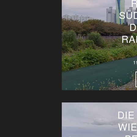
SÜ
D
RA
1
DIE
WIE