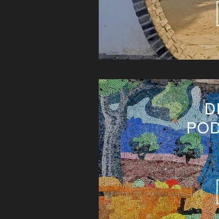
D
ODC