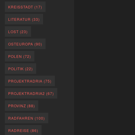
KREISSTADT
(17)
LITERATUR
(33)
LOST
(23)
OSTEUROPA
(90)
POLEN
(72)
POLITIK
(22)
PROJEKTRADRIA
(75)
PROJEKTRADRIA2
(67)
PROVINZ
(88)
RADFAHREN
(100)
RADREISE
(86)