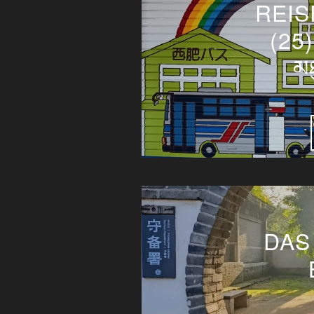
REI
(25
མཐ
DAS