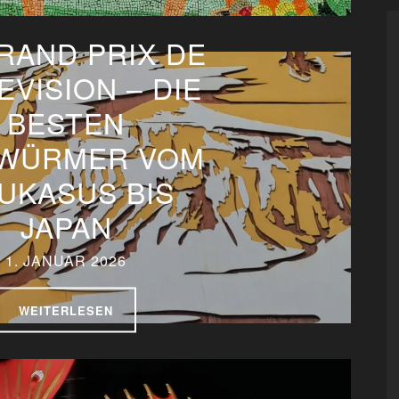
RAND PRIX DE
IEVISION – DIE
BESTEN
WÜRMER VOM
UKASUS BIS
JAPAN
1. JANUAR 2026
WEITERLESEN