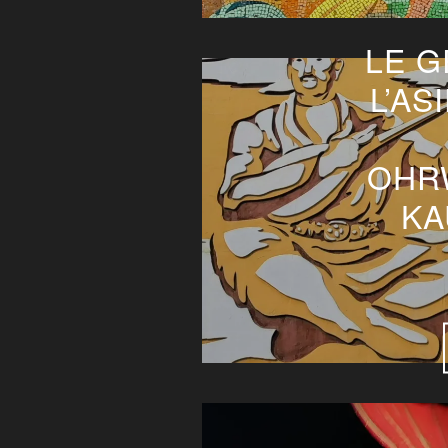
LE G
L’AS
OHR
KA