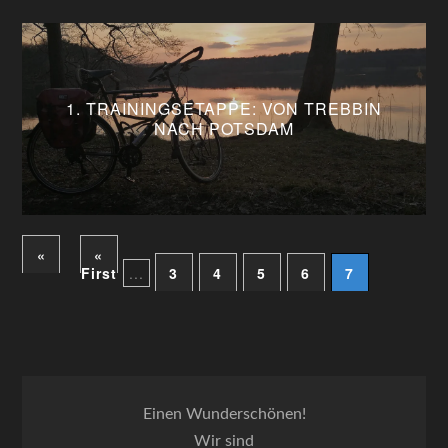
1. TRAININGSETAPPE: VON TREBBIN
NACH POTSDAM
«
«
First
...
3
4
5
6
7
Einen Wunderschönen!
Wir sind