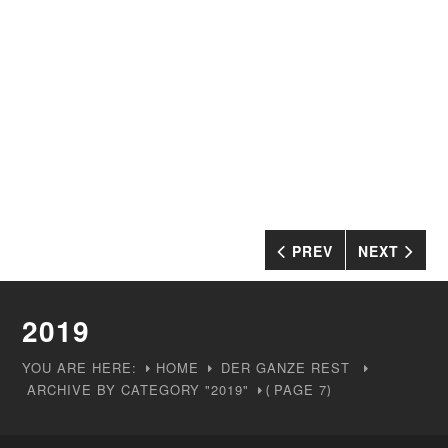
PREV
NEXT
2019
YOU ARE HERE:
HOME
DER GANZE REST
ARCHIVE BY CATEGORY "2019"
PAGE 7
(
)