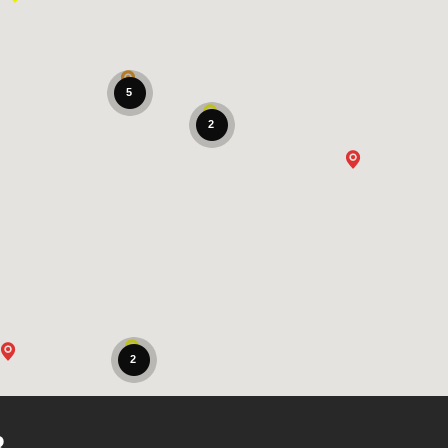
5
2
2
R