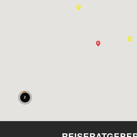
2
REISERATGEBE