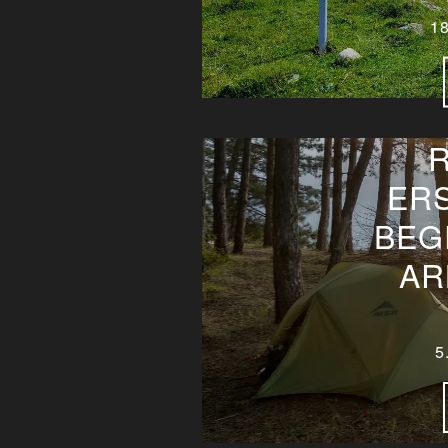
1
ER
BEG
AR
5