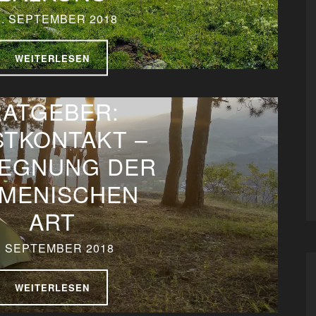
8. SEPTEMBER 2018
WEITERLESEN
RATGEBER:
STKONTAKT –
EGNUNG DER
MENISCHEN
ART
. SEPTEMBER 2018
WEITERLESEN