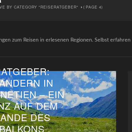
VE BY CATEGORY "REISERATGEBER"
PAGE 4
(
)
en zum Reisen in erlesenen Regionen. Selbst erfahre
RATGEBER:
ANDERN IN
NETIEN – EIN
NZ AUF DEM
ANDE DES
BALKONS