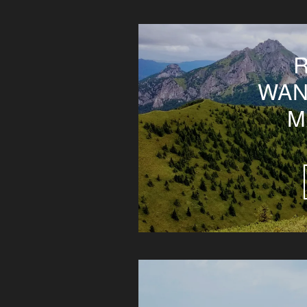
WAN
M