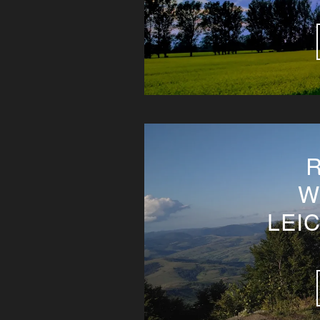
W
LEI