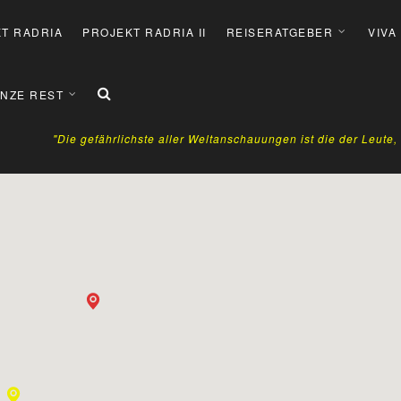
T RADRIA
PROJEKT RADRIA II
REISERATGEBER
VIVA
NZE REST
"Die gefährlichste aller Weltanschauungen ist die der Leute