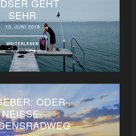
DSER GEHT
SEHR
13. JUNI 2018
WEITERLESEN
GEBER: ODER-
NEISSE-
EDENSRADWEG