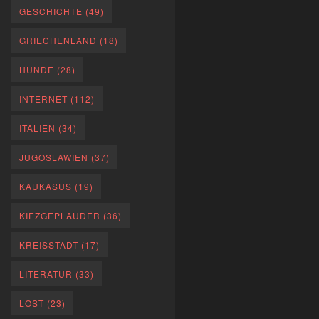
GESCHICHTE
(49)
GRIECHENLAND
(18)
HUNDE
(28)
INTERNET
(112)
ITALIEN
(34)
JUGOSLAWIEN
(37)
KAUKASUS
(19)
KIEZGEPLAUDER
(36)
KREISSTADT
(17)
LITERATUR
(33)
LOST
(23)