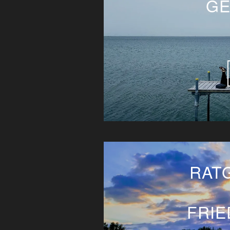
GE
RAT
FRI