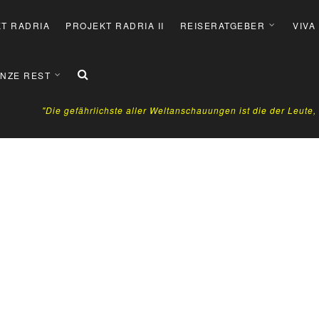
T RADRIA
PROJEKT RADRIA II
REISERATGEBER
VIVA
NZE REST
"Die gefährlichste aller Weltanschauungen ist die der Leute