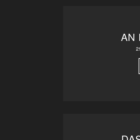
AN
2
DA