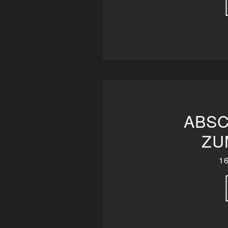
ABSC
UM
1