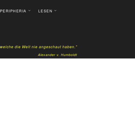
 PERIPHERIA
LESEN
, welche die Welt nie angeschaut haben."
Alexander v. Humboldt