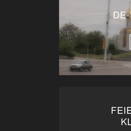
DE-
FEI
K