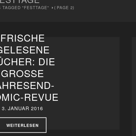
 TAGGED "FESTTAGE"
PAGE 2
(
)
FRISCHE
GELESENE
ÜCHER: DIE
GROSSE J
HRESEND-C
IC-REVUE
3. JANUAR 2016
WEITERLESEN