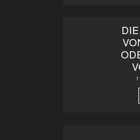
DIE
VO
OD
V
1