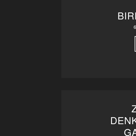
BI
DENK
G