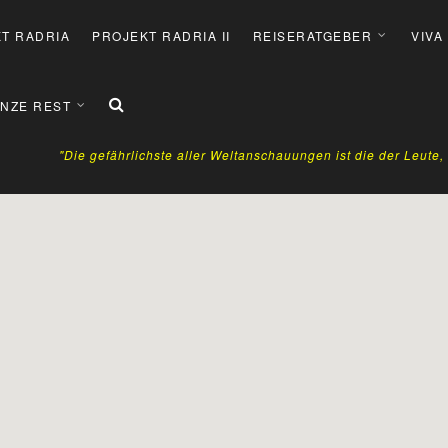
T RADRIA
PROJEKT RADRIA II
REISERATGEBER
VIVA
NZE REST
"Die gefährlichste aller Weltanschauungen ist die der Leute