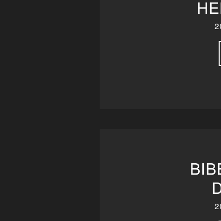
HE
2
BIB
2