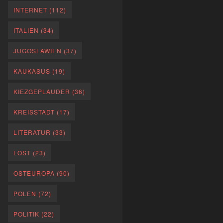
INTERNET
(112)
ITALIEN
(34)
JUGOSLAWIEN
(37)
KAUKASUS
(19)
KIEZGEPLAUDER
(36)
KREISSTADT
(17)
LITERATUR
(33)
LOST
(23)
OSTEUROPA
(90)
POLEN
(72)
POLITIK
(22)