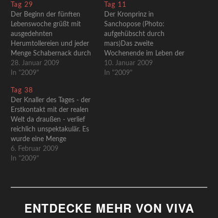
Tag 29
Tag 11
Der Beginn der fünften
Der Kronprinz in
Lebenswoche grüßt mit
Sanchopose (Photo:
ausgedehnten
aufgehübscht durch
Herumtollereien und jeder
mars)Das zweite
Menge Schabernack durch
Wochenende im Leben der
die Welpen. Die Mutti
28. Januar 2009
Welpen ist angebrochen.
10. Januar 2009
macht einen, tendenziell,
In "2009"
Frohgemut und
In "2009"
immer genervteren
milchdurstig gingen die
Tag 38
Eindruck, speziell wenn der
Kleinen auch an diesen Tag
Der Knaller des Tages - der
liebe Nachwuchs dem
heran. Langsam kann man
Erstkontakt mit der realen
eigenen Futternapf zu nahe
an jedem Einzelnen neue
Welt da draußen - verlief
kommt.Im
Details entdecken. So
reichlich unspektakulär. Es
zuwachstechnischen Sinne
finden sich auf Pünktchens
wurde eine Menge
lief heute wieder alles wie
und Hurleys Schnauze
gewimmert und gezittert.
6. Februar 2009
geschmiert. Neue Woche,
kleine Flecken und
Nur ein Welpe (Pünktchen)
In "2009"
neues Glück. Hurley robbte
Maulwurfs Schnauze ist…
begriff die perspektivischen
sich…
Möglichkeiten des neuen
Universums und strullerte
wild in die Gegend.Eine
ENTDECKE MEHR VON VIVA
eher betrübliche Nachricht
erreichte uns aus dem