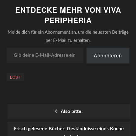
hat Spaß gemacht! Und es
ENTDECKE MEHR VON VIVA
ist noch lange nicht
Schluss. Ehrgeizige
PERIPHERIA
Peripheriker, die für den
Sommer mit den…
Melde dich für ein Abonnement an, um die neuesten Beiträge
per E-Mail zu erhalten.
Gib deine E-Mail-Adresse ein ...
Abonnieren
LOST
Also bitte!
POST
Frisch gelesene Bücher: Geständnisse eines Küche
NAVIGATION