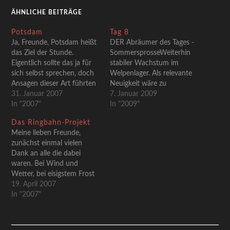
ÄHNLICHE BEITRÄGE
Potsdam
Tag 8
Ja, Freunde, Potsdam heißt
DER Abräumer des Tages -
das Ziel der Stunde.
SommersprosseWeiterhin
Eigentlich sollte das ja für
stabiler Wachstum im
sich selbst sprechen, doch
Welpenlager. Als relevante
Ansagen dieser Art führten
Neuigkeit wäre zu
in der Vergangeheit ja
31. Januar 2007
berichten, dass Zuma
7. Januar 2009
schon mal zu
In "2007"
wieder auferstanden ist.
In "2009"
erschreckendem
Jenes, schon als manische
Das Ringbahn-Projekt
Publikumsschwund. Daher
Mütterlichkeit zu
Meine lieben Freunde,
hier der Versuch eines
beschreibende Wesen, sich
zunächst einmal vielen
kleinen Appetitmachers.
voll und ganz ihrer Brut zu
Dank an alle die dabei
Aber was soll man zu der
widmen und ihr Körbchen
waren. Bei Wind und
attraktiven
nur widerstrebend zu
Wetter, bei eisigstem Frost
Landeshauptstadt
verlassen, gehört seit
und heimeligstem
19. April 2007
schreiben, ohne etwas zu
gestern der Vergangenheit
Sonnenschein, mit Kater,
In "2007"
unterschlagen…
an.…
Liebeskummer oder
anderen schwerwiegenden
Behinderungen - Danke! Es