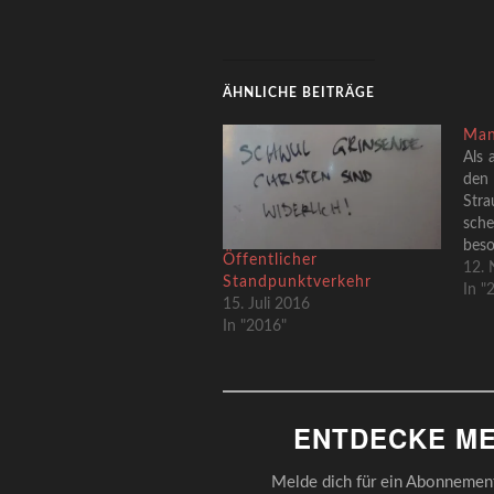
ÄHNLICHE BEITRÄGE
Man
Als 
den
Str
sch
bes
Öffentlicher
Ges
12.
Standpunktverkehr
vor 
In "
15. Juli 2016
(Au
In "2016"
Aus
de
welc
es v
die
ENTDECKE ME
her
Melde dich für ein Abonnement 