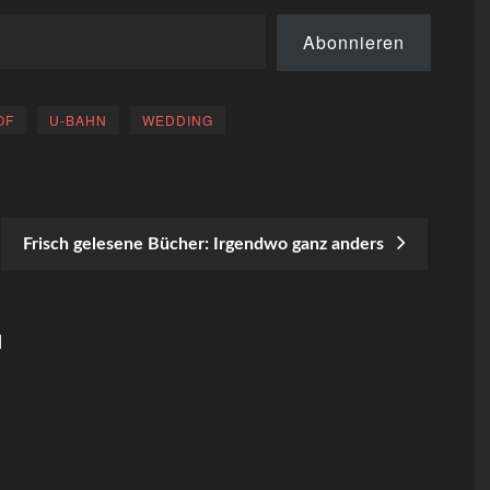
Abonnieren
OF
U-BAHN
WEDDING
Frisch gelesene Bücher: Irgendwo ganz anders
N