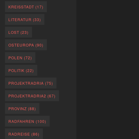
KREISSTADT
(17)
LITERATUR
(33)
LOST
(23)
OSTEUROPA
(90)
POLEN
(72)
POLITIK
(22)
PROJEKTRADRIA
(75)
PROJEKTRADRIA2
(67)
PROVINZ
(88)
RADFAHREN
(100)
RADREISE
(86)