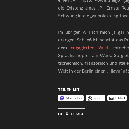
einen „Pl. Mostu Powitrznego“ ge
die Existenz eines „Pl. Ernsta Re
Schwung in die „Winnicka“ springe
Im übrigen will ich mich ja gar 
drängen. Schließlich scheint das P
dem
engagierten Wiki
entneh
Sprachschöpfer am Werk. So gibt 
tschechisch, französisch und itali
Welt in der Berlin einen „Hlavní nád
TEILEN MIT:
Mastodon
Reddit
E-Mail
GEFÄLLT MIR: