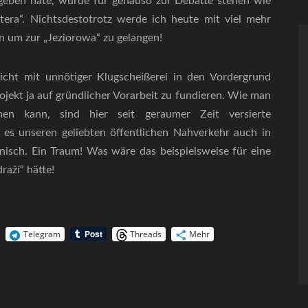
geben häte, würde für genauso zur Debatte stehen wie
utera“. Nichtsdestotrotz werde ich heute mit viel mehr
n um zur „Jeziorowa“ zu gelangen!
nicht mit unnötiger Klugscheißerei in den Vordergrund
rojekt ja auf gründlicher Vorarbeit zu fundieren. Wie man
men kann, sind hier seit geraumer Zeit versierte
es unseren geliebten öffentlichen Nahverkehr auch in
enisch. Ein Traum! Was wäre das beispielsweise für eine
raží“ hätte!
Telegram
Threads
Mehr