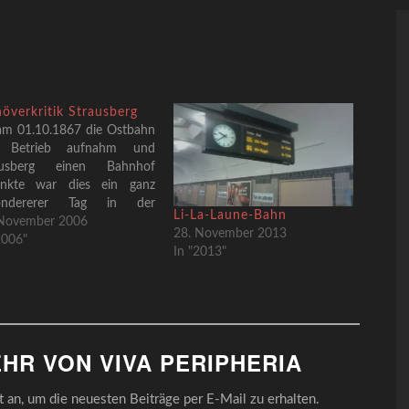
överkritik Strausberg
am 01.10.1867 die Ostbahn
 Betrieb aufnahm und
ausberg einen Bahnhof
enkte war dies ein ganz
ondererer Tag in der
Li-La-Laune-Bahn
chichte des „Drecksneste
 November 2006
28. November 2013
den Toren meiner Residenz“
2006"
In "2013"
szug aus den historischen
führungen der Speisekarte
s Cafés Kunze,
her auf einen gewissen preussischen König zurückgehen soll;
ersteht sich, dass man in
ser Publikation nur
HR VON VIVA PERIPHERIA
anzog…
an, um die neuesten Beiträge per E-Mail zu erhalten.