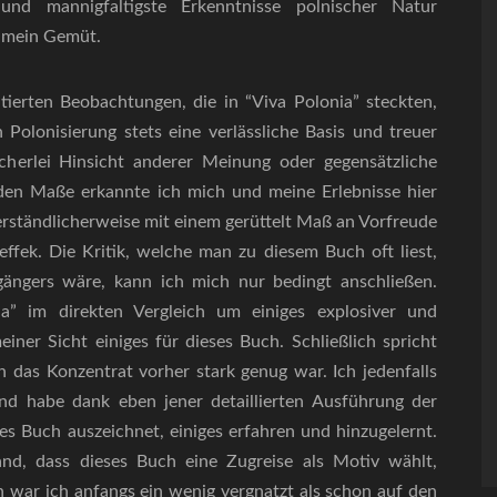
und mannigfaltigste Erkenntnisse polnischer Natur
n mein Gemüt.
erten Beobachtungen, die in “Viva Polonia” steckten,
Polonisierung stets eine verlässliche Basis und treuer
herlei Hinsicht anderer Meinung oder gegensätzliche
nden Maße erkannte ich mich und meine Erlebnisse hier
erständlicherweise mit einem gerüttelt Maß an Vorfreude
fek. Die Kritik, welche man zu diesem Buch oft liest,
gängers wäre, kann ich mich nur bedingt anschließen.
nia” im direkten Vergleich um einiges explosiver und
einer Sicht einiges für dieses Buch. Schließlich spricht
 das Konzentrat vorher stark genug war. Ich jedenfalls
nd habe dank eben jener detaillierten Ausführung der
s Buch auszeichnet, einiges erfahren und hinzugelernt.
nd, dass dieses Buch eine Zugreise als Motiv wählt,
ich war ich anfangs ein wenig vergnatzt als schon auf den