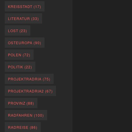
KREISSTADT
(17)
LITERATUR
(33)
LOST
(23)
OSTEUROPA
(90)
POLEN
(72)
POLITIK
(22)
PROJEKTRADRIA
(75)
PROJEKTRADRIA2
(67)
PROVINZ
(88)
RADFAHREN
(100)
RADREISE
(86)