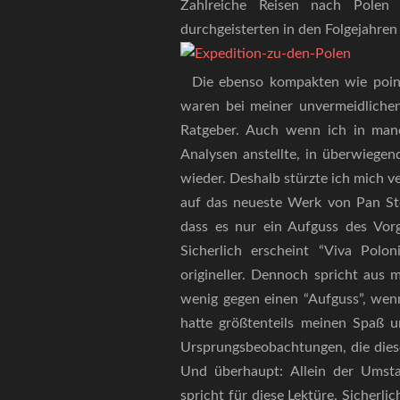
Zahlreiche Reisen nach Polen 
durchgeisterten in den Folgejahre
Die ebenso kompakten wie pointi
waren bei meiner unvermeidlichen 
Ratgeber. Auch wenn ich in manc
Analysen anstellte, in überwiege
wieder. Deshalb stürzte ich mich v
auf das neueste Werk von Pan Stef
dass es nur ein Aufguss des Vor
Sicherlich erscheint “Viva Polo
origineller. Dennoch spricht aus m
wenig gegen einen “Aufguss”, wenn
hatte größtenteils meinen Spaß u
Ursprungsbeobachtungen, die diese
Und überhaupt: Allein der Umsta
spricht für diese Lektüre. Sicherl