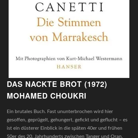
DAS NACKTE BROT (1972)
MOHAMED CHOUKRI
Ein brutales Buch. Fast ununterbrochen wird hier
gesoffen, geprügelt, gehungert, gefickt und geflucht – es
ist ein düsterer Einblick in die späten 40er und frühen
50er des 20. Jahrhunderts zwischen Tanger und Oran.