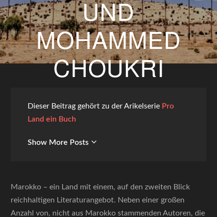
UND
MOHAMMED
CHOUKRI
20. APRIL 2024
BY
GUNTHER WEGS
Dieser Beitrag gehört zu der Arikelserie
Pro
Land ein Buch
Show More Posts
Marokko – ein Land mit einem, auf den zweiten Blick
reichhaltigen Literaturangebot. Neben einer großen
Anzahl von, nicht aus Marokko stammenden Autoren, die