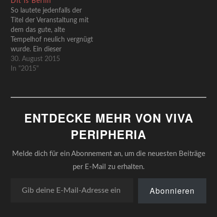
Dit is Berlin
So lautete jedenfalls der
Titel der Veranstaltung mit
dem das gute, alte
Tempelhof neulich vergnügt
wurde. Ein dieser
revuehaften,
30. August 2015
effekthascherischen
In "2015"
Darbietungen, bei denen
man sich immer fragt, wer
zu so etwas hingeht. Nun,
in diesem Fälle auch ich.
ENTDECKE MEHR VON VIVA
Aber ich habe als heillos
abhängiger Tempelhöfling
PERIPHERIA
da ja kaum eine Wahl.…
Melde dich für ein Abonnement an, um die neuesten Beiträge
per E-Mail zu erhalten.
Gib deine E-Mail-Adresse ein ...
Abonnieren