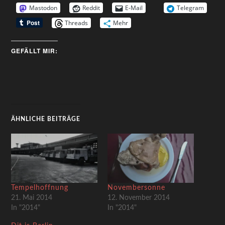
Mastodon
Reddit
E-Mail
Telegram
Threads
Mehr
GEFÄLLT MIR:
ÄHNLICHE BEITRÄGE
Tempelhoffnung
Novembersonne
21. Mai 2014
12. November 2014
In "2014"
In "2014"