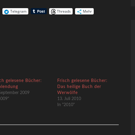
Telegram
Threads
Mehr
sch gelesene Bücher:
Frisch gelesene Bücher:
blendung
Das heilige Buch der
September 2009
Werwölfe
2009"
13. Juli 2010
In "2010"