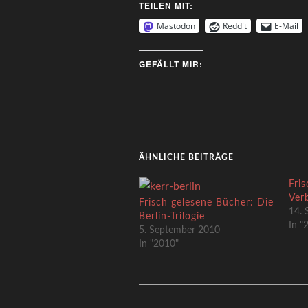
TEILEN MIT:
Mastodon
Reddit
E-Mail
GEFÄLLT MIR:
ÄHNLICHE BEITRÄGE
Fri
Ver
Frisch gelesene Bücher: Die
14. 
Berlin-Trilogie
In "
5. September 2010
In "2010"