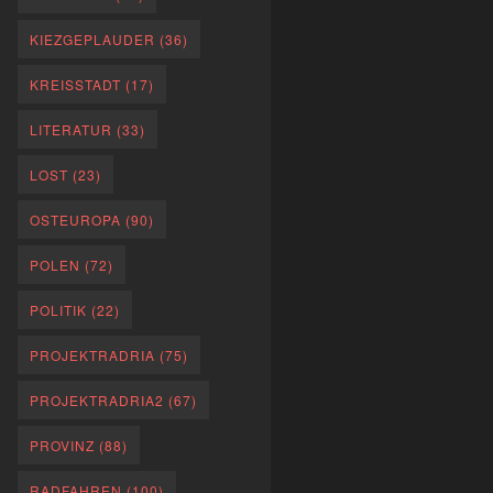
KIEZGEPLAUDER
(36)
KREISSTADT
(17)
LITERATUR
(33)
LOST
(23)
OSTEUROPA
(90)
POLEN
(72)
POLITIK
(22)
PROJEKTRADRIA
(75)
PROJEKTRADRIA2
(67)
PROVINZ
(88)
RADFAHREN
(100)