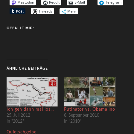
Mastodon
Reddit
E-Mail
Telegram
Threads
Mehr
GEFÄLLT MIR:
ÄHNLICHE BEITRÄGE
Ich geh dann mal los…
Putinator vs. Obamalino
25. Juli 2012
8. September 2010
In "2012"
In "2010"
Quietschgelbe