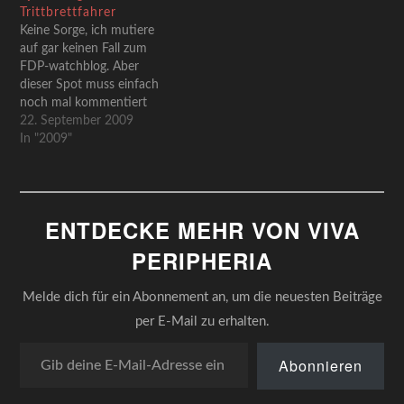
Trittbrettfahrer
Keine Sorge, ich mutiere
auf gar keinen Fall zum
FDP-watchblog. Aber
dieser Spot muss einfach
noch mal kommentiert
werden.Kinnings, jetzt mal
22. September 2009
im Ernst: Wir kriegt ihr das
In "2009"
hin? Eine Spur Verdrängung
ist ja für jeden
Psychohaushalt völlig in
Ordnung, aber wie ihr
ENTDECKE MEHR VON VIVA
einerseits die locker und
entspannt die
PERIPHERIA
selbstironische "Kiekt-mal-
wie-wir-über-uns-lachen-
Melde dich für ein Abonnement an, um die neuesten Beiträge
können-Karte"…
per E-Mail zu erhalten.
Gib deine E-Mail-Adresse ein ...
Abonnieren