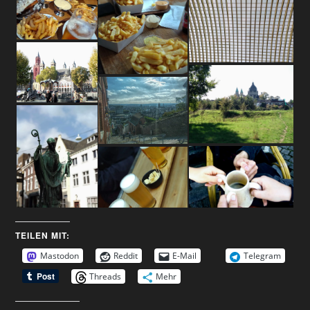
TEILEN MIT:
Mastodon
Reddit
E-Mail
Telegram
Threads
Mehr