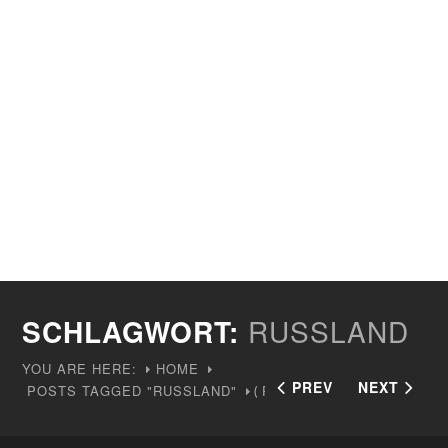
SCHLAGWORT:
RUSSLAND
YOU ARE HERE:
HOME
PREV
NEXT
POSTS TAGGED "RUSSLAND"
PAGE 3
(
)