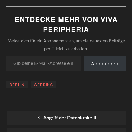
bei denen man sich immer
wieder unwillkürlich fragt,
warum es vor langer Zeit so
ENTDECKE MEHR VON VIVA
wichtig schien, einmal auf
der anderen Seite der
PERIPHERIA
Mauer…
Melde dich für ein Abonnement an, um die neuesten Beiträge
per E-Mail zu erhalten.
Gib deine E-Mail-Adresse ein ...
Abonnieren
BERLIN
WEDDING
Angriff der Datenkrake II
POST