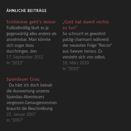
ÄHNLICHE BEITRÄGE
Schlimmer geht’s immer
„Gott hat damit nichts
Fußballmäßig läuft es ja
zu tun“
gegenwärtig alles andere als
So schnurrt es gewohnt
annehmbar. Man könnte
patzig-charmant während
sich sogar dazu
der neuesten Folge "Recon"
durchringen, den
aus Sawyer heraus. Es
Unionhorizont als ein wenig
17. September 2012
versteht sich von selbst,
verdunkelt zu bezeichnen.
In "2012"
dass dies die Entgegnung
18. März 2010
Da kommt doch so ein
auf eine der häufigst
In "2010"
Ausnahmepatzer gerade
angebrachten Fragen im
Spandauer Grau
recht, um sich an dem Leid
Laufe der gesamten Serie
Da hätt ich doch beinah
anderer wieder etwas
war, und zwar: "Was um
die Auswertung unseres
aufzurichten. Wie oft wird
Gottes Willen hat das alles
Spandau-Abenteuers
der arme Torhüter diese
zu bedeuten?" Neben den
vergessen.Genaugenommen
Szene wohl nachts…
Klassikerimperativen wie
braucht die Beschreibung
"Sag…
auch nicht allzu viel Worte.
22. Januar 2007
Spandau gehört für mich
In "2007"
so zu diesen Ansiedelungen,