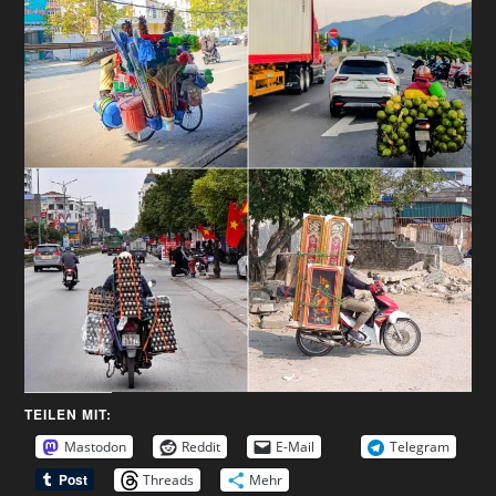
TEILEN MIT:
Mastodon
Reddit
E-Mail
Telegram
Threads
Mehr