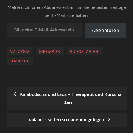
werden sollte.Unser Weg
Melde dich für ein Abonnement an, um die neuesten Beiträge
führte an dem…
per E-Mail zu erhalten.
Gib deine E-Mail-Adresse ein ...
Abonnieren
MALAYSIA
SINGAPUR
SÜDOSTASIEN
THAILAND
Kambodscha und Laos – Therapeut und Kurscha
tten
POST
NAVIGATION
Thailand – selten so daneben gelegen