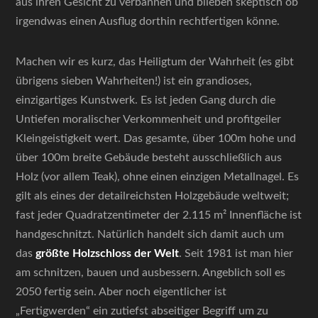
aus ihren Gesicht zu verbannen und blieben skeptisch ob
irgendwas einen Ausflug dorthin rechtfertigen könne.
Machen wir es kurz, das Heiligtum der Wahrheit (es gibt
übrigens sieben Wahrheiten!) ist ein grandioses,
einzigartiges Kunstwerk. Es ist jeden Gang durch die
Untiefen moralischer Verkommenheit und profitgeiler
Kleingeistigkeit wert. Das gesamte, über 100m hohe und
über 100m breite Gebäude besteht ausschließlich aus
Holz (vor allem Teak), ohne einen einzigen Metallnagel. Es
gilt als eines der detailreichsten Holzgebäude weltweit;
fast jeder Quadratzentimeter der 2.115 m² Innenfläche ist
handgeschnitzt. Natürlich handelt sich damit auch um
das
g
rößte Holzschloss der Welt
. Seit 1981 ist man hier
am schnitzen, bauen und ausbessern. Angeblich soll es
2050 fertig sein. Aber noch eigentlicher ist
„Fertigwerden“ ein zutiefst abseitiger Begriff um zu