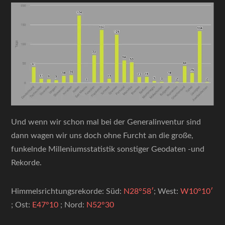
Und wenn wir schon mal bei der Generalinventur sind
dann wagen wir uns doch ohne Furcht an die große,
funkelnde Milleniumsstatistik sonstiger Geodaten -und
Rekorde.
Himmelsrichtungsrekorde: Süd:
N28°58′
; West:
W10°10′
; Ost:
E47°10
; Nord:
N52°30